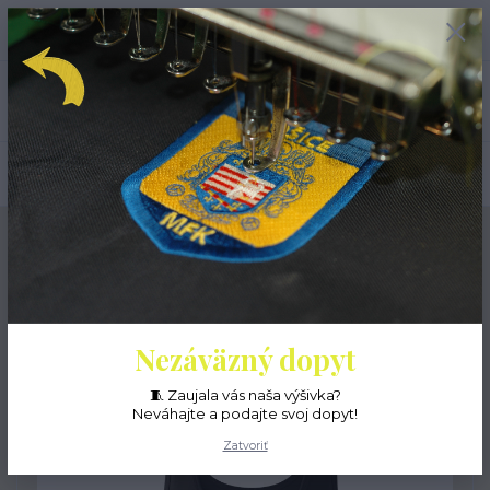
+421 55 6771 882
0
ks
EUR
0 EUR
(Po-Pia, 8-16 hod.)
Menu
Hľadať
Úvod
Dámy
Dámske tielka
Vyšívané dámske tielko MISS
Vyšívané dámske tielko
MISS
Nezáväzný dopyt
🧵 Zaujala vás naša výšivka?
Neváhajte a podajte svoj dopyt!
Zatvoriť