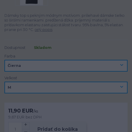
Dámsky top s pekným módnym motívom. priliehavé dámske tielko
so širšími ramienkami. predĺžená dĺžka. príjemný materiál s
prídavkom elastanu zaisťujúci stálosť tvaru. 95% bavlna, 5% elastan.
pranie pri 30 °C.
celý popis
Dostupnosť
Skladom
Farba
Veľkosť
11,90 EUR
/
ks
9,67 EUR
bez DPH
Pridať do košíka