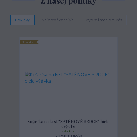
Z našej ponuky
Novinky
Najpredávanejšie
Vybrali sme pre vás
Novinka
Košieľka na krst “SATÉNOVÉ SRDCE” biela
výšivka
skladom
21,50 EUR
/
ks