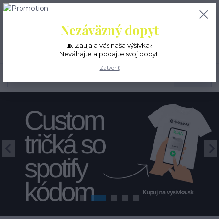
+421 55 6771 882
0
ks
EUR
0 EUR
(Po-Pia, 8-16 hod.)
Nezáväzný dopyt
Menu
🧵 Zaujala vás naša výšivka?
Neváhajte a podajte svoj dopyt!
Zatvoriť
Hľadať