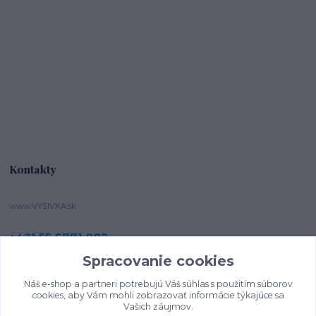
Kontakty
www.VYSIVKA.sk
+421 55 6771 882
(Po-Pia, 8-16 hod.)
Spracovanie cookies
vysivka@vysivka.sk
Náš e-shop a partneri potrebujú Váš súhlas s použitím súborov
cookies, aby Vám mohli zobrazovať informácie týkajúce sa
Vašich záujmov.